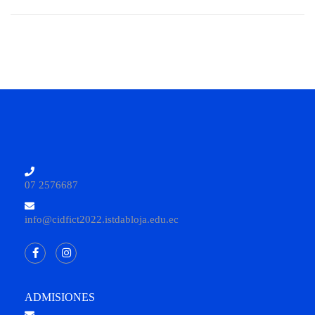
07 2576687
info@cidfict2022.istdabloja.edu.ec
ADMISIONES