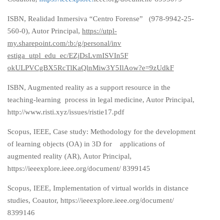
ISBN, Realidad Inmersiva “Centro Forense” (978-9942-25-
560-0), Autor Principal,
https://utpl-
my.sharepoint.com/:b:/g/personal/inv
estiga_utpl_edu_ec/EZjDsLvmISVIn5F
okULPVCgBX5RcTlKaQlnMiw3Y5IlAow
?e=9zUdkF
ISBN, Augmented reality as a support resource in the
teaching-learning process in legal medicine, Autor Principal,
http://www.risti.xyz/issues/ristie17.pdf
Scopus, IEEE, Case study: Methodology for the development
of learning objects (OA) in 3D for applications of
augmented reality (AR), Autor Principal,
https://ieeexplore.ieee.org/document/ 8399145
Scopus, IEEE, Implementation of virtual worlds in distance
studies, Coautor, https://ieeexplore.ieee.org/document/
8399146