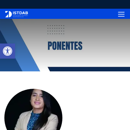
OUR TEAM
Abrir barra de herramientas
Home
Our Team
Jennifer Samaniego Franco