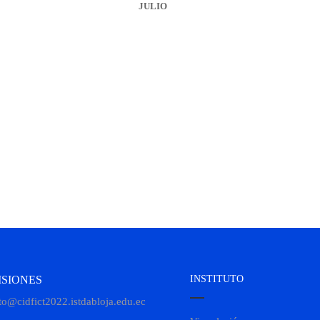
JULIO
SIONES
INSTITUTO
to@cidfict2022.istdabloja.edu.ec