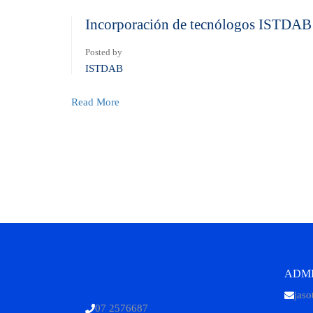
Incorporación de tecnólogos ISTDAB
Posted by
ISTDAB
Read More
ADMI
jaso
07 2576687